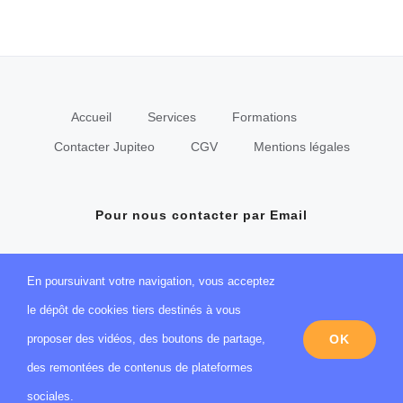
Accueil
Services
Formations
Contacter Jupiteo
CGV
Mentions légales
Pour nous contacter par Email
Formulaire de contact
En poursuivant votre navigation, vous acceptez
le dépôt de cookies tiers destinés à vous
OK
proposer des vidéos, des boutons de partage,
des remontées de contenus de plateformes
© Copyright
2026Jupiteo
sociales.